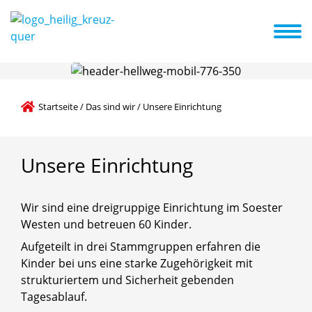
 sind wir
Erste Schritte zu uns
Bildungsbereiche
Aktuelles
ten
BNE – Bildung für nachhaltige Entwicklung
Kinderrechte und Partizipation
Startseite
/
Das sind wir
/
Unsere Einrichtung
Unsere
Einrichtung
Wir sind eine dreigruppige Einrichtung im Soester
Westen und betreuen 60 Kinder.
Aufgeteilt in drei Stammgruppen erfahren die
Kinder bei uns eine starke Zugehörigkeit mit
strukturiertem und Sicherheit gebenden
Tagesablauf.